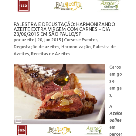
PALESTRA E DEGUSTAÇÃO: HARMONIZANDO
AZEITE EXTRA VIRGEM COM CARNES – DIA
23/06/2015 EM SÃO PAULO/SP
por
azeite
|
20, jun 2015
|
Cursos e Eventos
,
Degustação de azeites
,
Harmonização
,
Palestra de
Azeites
,
Receitas de Azeites
Caros
amigo
s e
amiga
s,
A
Azeite
online
em
parcer