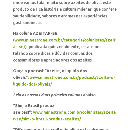
onde vamos falar muito sobre azeites de oliva, este
produto de rica história e cultura milenar, que confere
saudabilidade, sabores e aromas nas experiências
gastronômicas.
Na
coluna AZEITAR-SE
(
www.minestrone.com.br/categoria/colunistas/azeit
ar-se/
)
, publicada quinzenalmente, estaremos
falando sobre dicas e dúvidas comuns dos
consumidores e apreciadores dos azeites.
Ouça o podcast “Azeite, o líquido dos
olivais”
:
www.minestrone.com.br/podcast/azeite-o-
liquido-dos-olivais/
Leia as nossas duas primeira colunas
abaixo …
“Sim, o Brasil produz
azeites!”:
www.minestrone.com.br/colunistas/azeita
r-se/sim-o-brasil-produz-azeites/
“Diferenças entre azeite de oliva extravirgem e