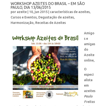
WORKSHOP AZEITES DO BRASIL – EM SÃO
PAULO, DIA 13/06/2015
por
azeite
|
10, jun 2015
|
características de azeites
,
Cursos e Eventos
,
Degustação de azeites
,
Harmonização
,
Receitas de Azeites
Amigo
s e
amigas
do
Azeite
online,
O
especi
alista
em
azeites
Paulo
Freitas