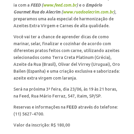
ia com a
FEED
(
www.feed.com.br
)
e o
Empório
Gourmet
Rua do Alecrim
(
www.ruadoalecrim.com.br
)
,
preparamos uma aula especial de harmonização de
Azeites Extra Virgem e Carnes de alta qualidade.
Você vai ter a chance de aprender dicas de como
marinar, selar, finalizar e cozinhar de acordo com
diferentes pratos feitos com carne, utilizando azeites
selecionados como Terra Creta Platinum (Grécia),
Azeite da Rua (Brasil), Olivar del Virrey (Uruguai), Oro
Bailen (Espanha) e uma criação exclusiva e saborizada:
azeite extra virgem com laranja.
Será na próxima 3ª feira, dia 23/06, às 19 às 21 horas,
na Feed, Rua Mário Ferraz, 547, Itaim, SP/SP.
Reservas e informações na
FEED
através do telefone:
(11) 5627-4700.
Valor da inscrição: R$ 180,00