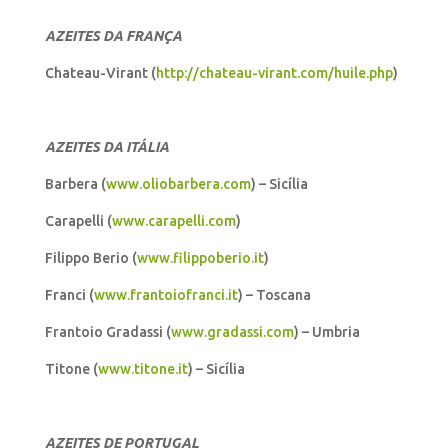
AZEITES DA FRANÇA
Chateau-Virant (
http://chateau-virant.com/huile.php
)
AZEITES DA ITÁLIA
Barbera (
www.oliobarbera.com
) – Sicília
Carapelli (
www.carapelli.com
)
Filippo Berio (
www.filippoberio.it
)
Franci (
www.frantoiofranci.it
) – Toscana
Frantoio Gradassi (
www.gradassi.com
) – Umbria
Titone (
www.titone.it
) – Sicília
AZEITES DE PORTUGAL