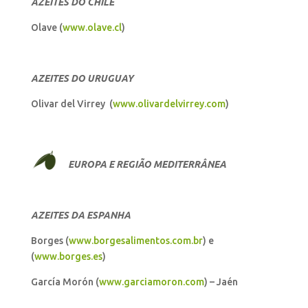
AZEITES DO CHILE
Olave (
www.olave.cl
)
AZEITES DO URUGUAY
Olivar del Virrey (
www.olivardelvirrey.com
)
EUROPA E REGIÃO MEDITERRÂNEA
AZEITES DA ESPANHA
Borges (
www.borgesalimentos.com.br
) e
(
www.borges.es
)
García Morón (
www.garciamoron.com
) – Jaén