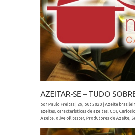
AZEITAR-SE – TUDO SOBRE
por
Paulo Freitas
|
29, out 2020
|
Azeite brasilei
azeites
,
características de azeites
,
COI
,
Curiosi
Azeite
,
olive oil taster
,
Produtores de Azeite
,
S