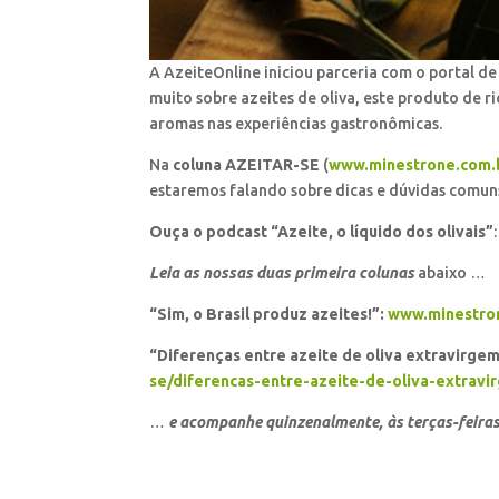
A AzeiteOnline iniciou parceria com o portal d
muito sobre azeites de oliva, este produto de ri
aromas nas experiências gastronômicas.
Na
coluna AZEITAR-SE
(
www.minestrone.com.br
estaremos falando sobre dicas e dúvidas comun
Ouça o podcast “Azeite, o líquido dos olivais”
:
Leia as nossas duas primeira colunas
abaixo …
“Sim, o Brasil produz azeites!”:
www.minestron
“Diferenças entre azeite de oliva extravirgem
se/diferencas-entre-azeite-de-oliva-extravi
…
e acompanhe quinzenalmente, às terças-feiras