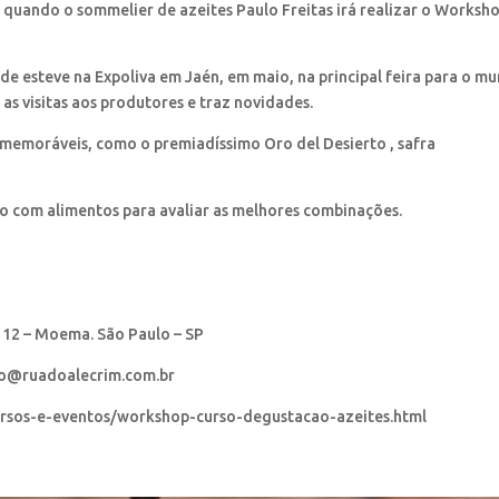
 quando o sommelier de azeites Paulo Freitas irá realizar o Worksh
e esteve na Expoliva em Jaén, em maio, na principal feira para o m
as visitas aos produtores e traz novidades.
memoráveis, como o premiadíssimo Oro del Desierto , safra
o com alimentos para avaliar as melhores combinações.
 12 – Moema. São Paulo – SP
nto@ruadoalecrim.com.br
cursos-e-eventos/workshop-curso-degustacao-azeites.html