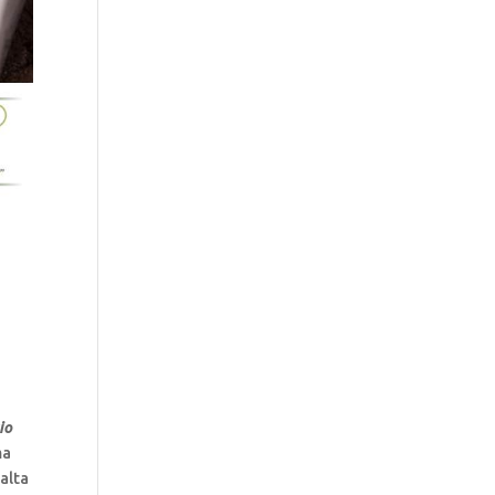
io
ma
alta