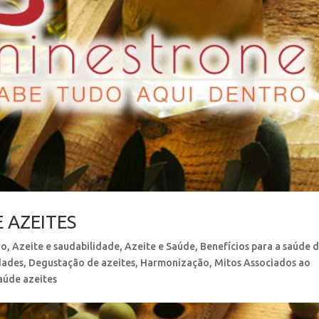
 AZEITES
ro
,
Azeite e saudabilidade
,
Azeite e Saúde
,
Benefícios para a saúde 
dades
,
Degustação de azeites
,
Harmonização
,
Mitos Associados ao
aúde azeites