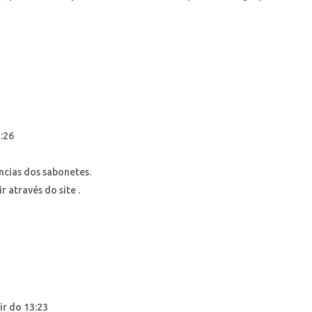
2:26
ncias dos sabonetes.
 através do site .
ir do 13:23