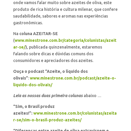
onde vamos falar muito sobre azeites de oliva, este
produto de rica história e cultura milenar, que confere
saudabilidade, sabores e aromas nas experiências
gastronômicas.
Na
coluna AZEITAR-SE
(
www.minestrone.com.br/categoria/colunistas/azeit
ar-se/
)
, publicada quinzenalmente, estaremos
falando sobre dicas e dúvidas comuns dos
consumidores e apreciadores dos azeites.
Ouça o podcast “Azeite, o líquido dos
olivais”
:
www.minestrone.com.br/podcast/azeite-o-
liquido-dos-olivais/
Leia as nossas duas primeira colunas
abaixo …
“Sim, o Brasil produz
azeites!”:
www.minestrone.com.br/colunistas/azeita
r-se/sim-o-brasil-produz-azeites/
“Diferenças entre azeite de oliva extravirgem e